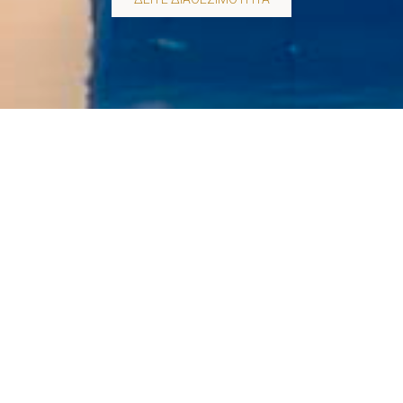
FAROS RESORT
S Y R O S
Το Faros Resort - Syros Hotels είναι αδιαμφισβήτητα ένα
από τα πιο αναγνωρισμένα ξενοδοχεία στη Σύρο και τις
Κυκλάδες. Το Faros Resort- Syros Hotel βρίσκεται κοντά
στο κέντρο της Ερμούπολης, δίπλα στην φημισμένη
αμμουδιά της Αζολίμνου, με τις ταβέρνες και τα cafe.
Χτισμένο σε τεράστια καταπράσινη ιδιωτική έκταση πάνω